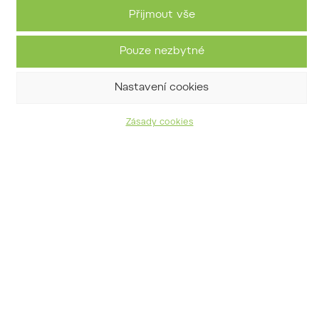
Přijmout vše
Pouze nezbytné
16. 5. 2026 program lesní pedagogiky
Nastavení cookies
v areálu Doubravka
05/05/2026
Zásady cookies
Archiv příspěvků
Přejete si o nás dostávat
informace?