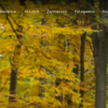
Řícmanice
Aktuálně
Zajímavosti
Fotogalerie
Rej