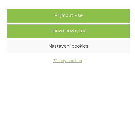
zeravinec japonský
Thujopsis dolabrata
Přijmout vše
Pouze nezbytné
Nastavení cookies
Zásady cookies
zerav obrovský
Thuja plicata