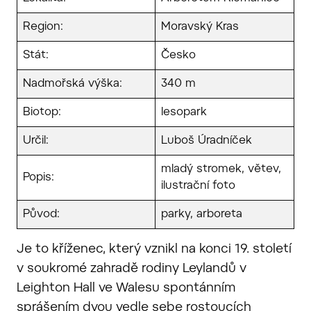
Region:
Moravský Kras
Stát:
Česko
Nadmořská výška:
340 m
Biotop:
lesopark
Určil:
Luboš Úradníček
mladý stromek, větev,
Popis:
ilustrační foto
Původ:
parky, arboreta
Je to kříženec, který vznikl na konci 19. století
v soukromé zahradě rodiny Leylandů v
Leighton Hall ve Walesu spontánním
sprášením dvou vedle sebe rostoucích