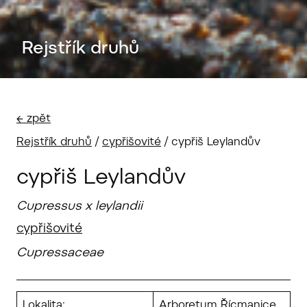
Rejstřík druhů
← zpět
Rejstřík druhů
/
cypřišovité
/
cypřiš Leylandův
cypřiš Leylandův
Cupressus x leylandii
cypřišovité
Cupressaceae
Lokalita:
Arboretum Řícmanice