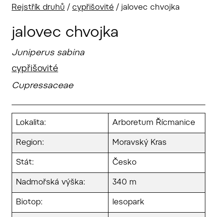
Rejstřík druhů
/
cypřišovité
/
jalovec chvojka
jalovec chvojka
Juniperus sabina
cypřišovité
Cupressaceae
Lokalita:
Arboretum Řícmanice
Region:
Moravský Kras
Stát:
Česko
Nadmořská výška:
340 m
Biotop:
lesopark