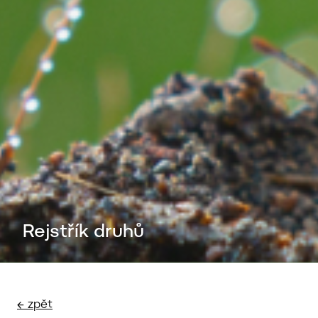
Rejstřík druhů
← zpět