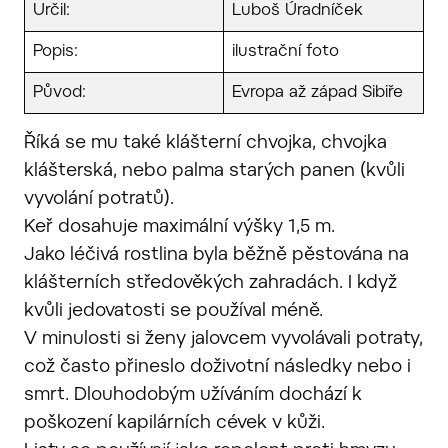
Určil:
Luboš Úradníček
Popis:
ilustrační foto
Původ:
Evropa až západ Sibiře
Říká se mu také klášterní chvojka, chvojka
klášterská, nebo palma starých panen (kvůli
vyvolání potratů).
Keř dosahuje maximální výšky 1,5 m.
Jako léčivá rostlina byla běžně pěstována na
klášterních středověkých zahradách. I když
kvůli jedovatosti se používal méně.
V minulosti si ženy jalovcem vyvolávali potraty,
což často přineslo doživotní následky nebo i
smrt. Dlouhodobým užíváním dochází k
poškození kapilárních cévek v kůži.