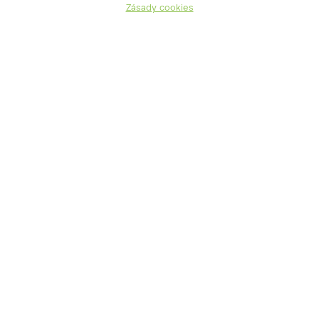
Zásady cookies
Thuja plicata
zerav západní
Thuja occidentalis