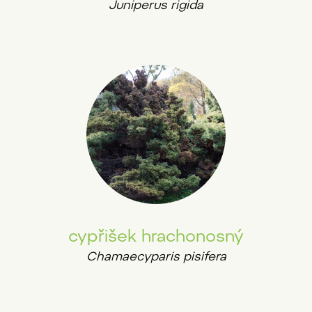
Juniperus rigida
cypřišek hrachonosný
Chamaecyparis pisifera