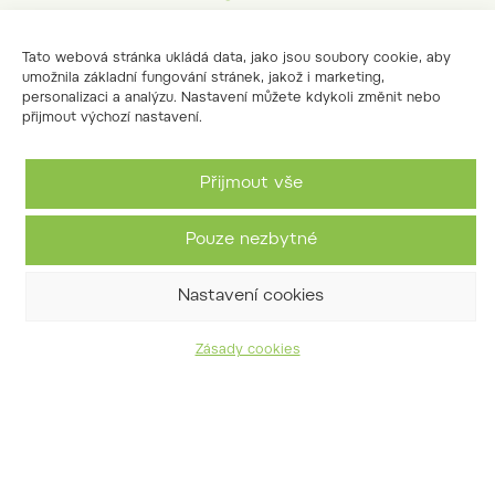
Berberis julianae
Tato webová stránka ukládá data, jako jsou soubory cookie, aby
umožnila základní fungování stránek, jakož i marketing,
personalizaci a analýzu. Nastavení můžete kdykoli změnit nebo
přijmout výchozí nastavení.
Přijmout vše
Kontaktujte nás
Pouze nezbytné
arboretum@slpkrtiny.cz
Nastavení cookies
702 133 347
Adresa:
Zásady cookies
Řícmanice-Bílovice nad Svitavou
664 01
GPS souřadnice: