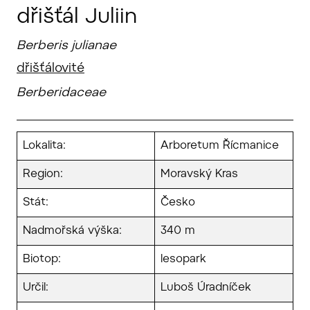
dřišťál Juliin
Berberis julianae
dřišťálovité
Berberidaceae
Lokalita:
Arboretum Řícmanice
Region:
Moravský Kras
Stát:
Česko
Nadmořská výška:
340 m
Biotop:
lesopark
Určil:
Luboš Úradníček