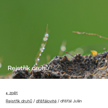
Rejstřík druhů
← zpět
Rejstřík druhů
/
dřišťálovité
/
dřišťál Juliin