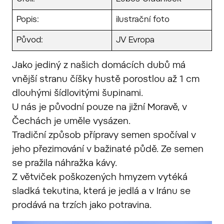
Popis:
ilustrační foto
Původ:
JV Evropa
Jako jediný z našich domácích dubů má
vnější stranu číšky hustě porostlou až 1 cm
dlouhými šídlovitými šupinami.
U nás je původní pouze na jižní Moravě, v
Čechách je uměle vysázen.
Tradiční způsob přípravy semen spočíval v
jeho přezimování v bažinaté půdě. Ze semen
se pražila náhražka kávy.
Z větviček poškozených hmyzem vytéká
sladká tekutina, která je jedlá a v Iránu se
prodává na trzích jako potravina.