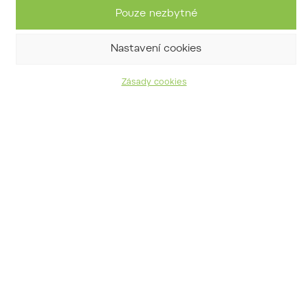
Pouze nezbytné
Nastavení cookies
Zásady cookies
dub zimní
Quercus petraea