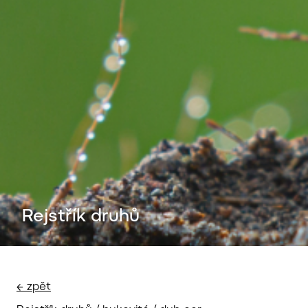
Rejstřík druhů
← zpět