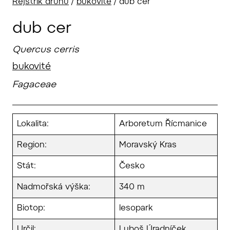
Rejstřík druhů
/
bukovité
/
dub cer
dub cer
Quercus cerris
bukovité
Fagaceae
Lokalita:
Arboretum Řícmanice
Region:
Moravský Kras
Stát:
Česko
Nadmořská výška:
340 m
Biotop:
lesopark
Určil:
Luboš Úradníček