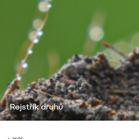
Rejstřík druhů