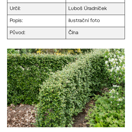
Určil:
Luboš Úradníček
Popis:
ilustrační foto
Původ:
Čína