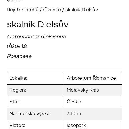
← zpět
Rejstřík druhů
/
růžovité
/
skalník Dielsův
skalník Dielsův
Cotoneaster dielsianus
růžovité
Rosaceae
Lokalita:
Arboretum Řícmanice
Region:
Moravský Kras
Stát:
Česko
Nadmořská výška:
340 m
Biotop:
lesopark