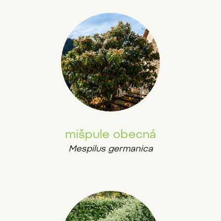
mišpule obecná
Mespilus germanica