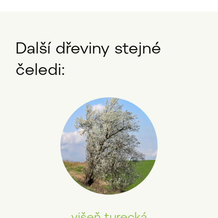
Další dřeviny stejné
čeledi:
višeň turecká