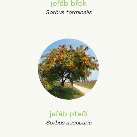
jeřáb břek
Sorbus torminalis
jeřáb ptačí
Sorbus aucuparia