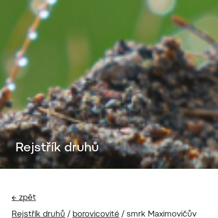
Rejstřík druhů
← zpět
Rejstřík druhů
/
borovicovité
/
smrk Maximovičův