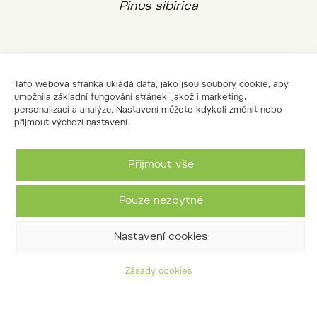
Pinus sibirica
Tato webová stránka ukládá data, jako jsou soubory cookie, aby
umožnila základní fungování stránek, jakož i marketing,
personalizaci a analýzu. Nastavení můžete kdykoli změnit nebo
přijmout výchozí nastavení.
Přijmout vše
Pouze nezbytné
Nastavení cookies
borovice korejská
Pinus koraiensis
Zásady cookies