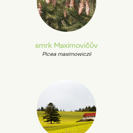
smrk Maximovičův
Picea maximowiczii