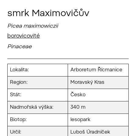
smrk Maximovičův
Picea maximowiczii
borovicovité
Pinaceae
Lokalita:
Arboretum Řícmanice
Region:
Moravský Kras
Stát:
Česko
Nadmořská výška:
340 m
Biotop:
lesopark
Určil:
Luboš Úradníček