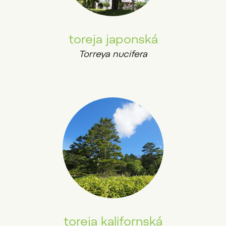
toreja japonská
Torreya nucifera
toreja kalifornská