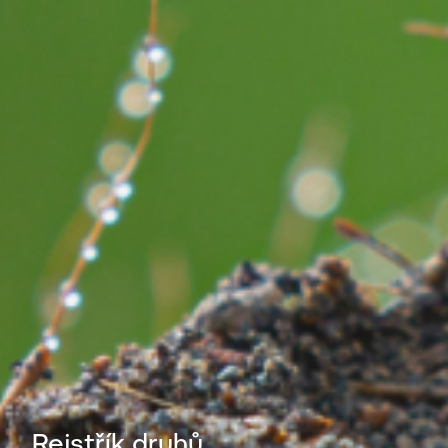
Rejstřík druhů