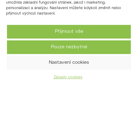
umožnila základní fungování stránek, jakož i marketing,
personalizaci a analýzu. Nastavení můžete kdykoli změnit nebo
přijmout výchozí nastavení.
Přijmout vše
Pouze nezbytné
Nastavení cookies
Zásady cookies
tisovec dvouřadý
Taxodium distichum