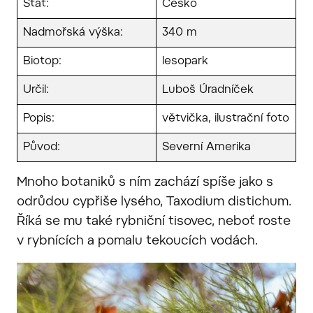
Stát:
Česko
Nadmořská výška:
340 m
Biotop:
lesopark
Určil:
Luboš Úradníček
Popis:
větvička, ilustrační foto
Původ:
Severní Amerika
Mnoho botaniků s ním zachází spíše jako s
odrůdou cypřiše lysého, Taxodium distichum.
Říká se mu také rybniční tisovec, neboť roste
v rybnících a pomalu tekoucích vodách.