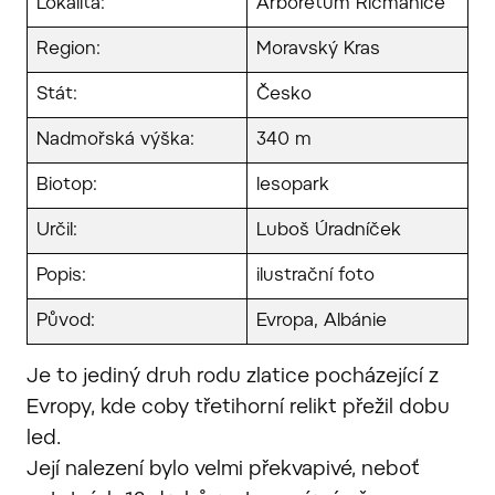
Lokalita:
Arboretum Řícmanice
Region:
Moravský Kras
Stát:
Česko
Nadmořská výška:
340 m
Biotop:
lesopark
Určil:
Luboš Úradníček
Popis:
ilustrační foto
Původ:
Evropa, Albánie
Je to jediný druh rodu zlatice pocházející z
Evropy, kde coby třetihorní relikt přežil dobu
led.
Její nalezení bylo velmi překvapivé, neboť