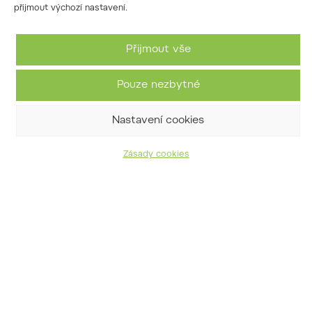
přijmout výchozí nastavení.
Přijmout vše
Pouze nezbytné
zlatice evropská
Forsythia europaea
Nastavení cookies
Zásady cookies
Kontaktujte nás
arboretum@slpkrtiny.cz
702 133 347