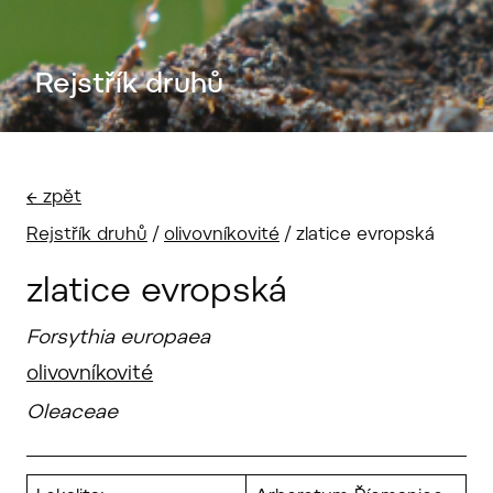
Rejstřík druhů
← zpět
Rejstřík druhů
/
olivovníkovité
/
zlatice evropská
zlatice evropská
Forsythia europaea
olivovníkovité
Oleaceae