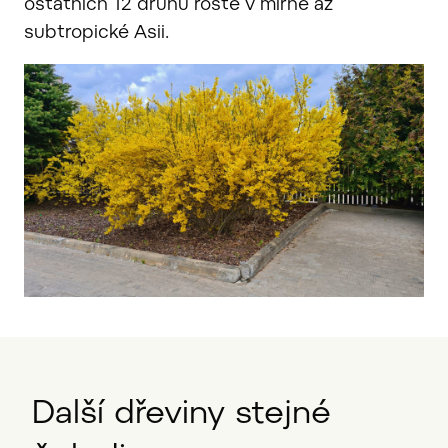
ostatních 12 druhů roste v mírné až
subtropické Asii.
Další dřeviny stejné